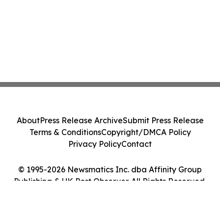
About
Press Release Archive
Submit Press Release
Terms & Conditions
Copyright/DMCA Policy
Privacy Policy
Contact
© 1995-2026 Newsmatics Inc. dba Affinity Group
Publishing & UK Post Observer. All Rights Reserved.
Cookie Settings / Your Privacy Choices