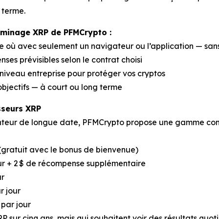
 terme.
e minage XRP de PFMCrypto :
e où avec seulement un navigateur ou l’application — san
es prévisibles selon le contrat choisi
iveau entreprise pour protéger vos cryptos
bjectifs — à court ou long terme
sseurs XRP
tenteur de longue date, PFMCrypto propose une gamme com
 (gratuit avec le bonus de bienvenue)
jour + 2 $ de récompense supplémentaire
ur
r jour
 par jour
P sur cinq ans, mais qui souhaitent voir des résultats quoti