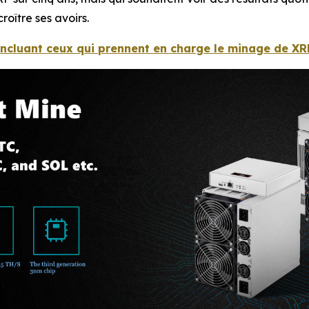
roître ses avoirs.
 incluant ceux qui prennent en charge le minage de XR