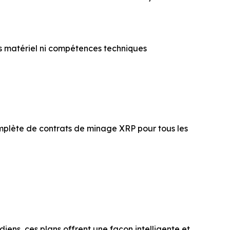
s matériel ni compétences techniques
plète de contrats de minage XRP pour tous les
diens, ces plans offrent une façon intelligente et