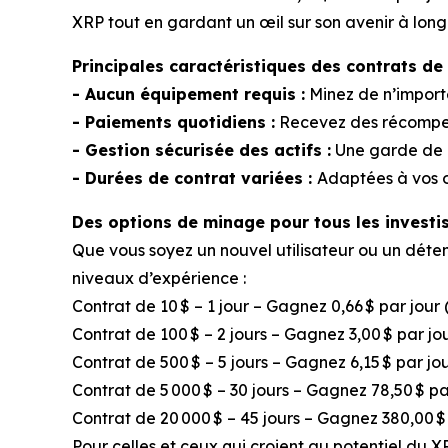
XRP tout en gardant un œil sur son avenir à long
Principales caractéristiques des contrats d
- Aucun équipement requis :
Minez de n’import
- Paiements quotidiens :
Recevez des récompens
- Gestion sécurisée des actifs :
Une garde de n
- Durées de contrat variées :
Adaptées à vos o
Des options de minage pour tous les investi
Que vous soyez un nouvel utilisateur ou un dé
niveaux d’expérience :
Contrat de 10 $ – 1 jour – Gagnez 0,66 $ par jour
Contrat de 100 $ – 2 jours – Gagnez 3,00 $ par 
Contrat de 500 $ – 5 jours – Gagnez 6,15 $ par jo
Contrat de 5 000 $ – 30 jours – Gagnez 78,50 $ pa
Contrat de 20 000 $ – 45 jours – Gagnez 380,00 $
Pour celles et ceux qui croient au potentiel du XR