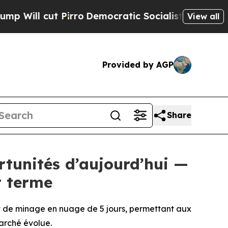
ro
Democratic Socialists of America Propose Ra
View all
Provided by AGP
Share
rtunités d’aujourd’hui —
t terme
t de minage en nuage de 5 jours, permettant aux
marché évolue.