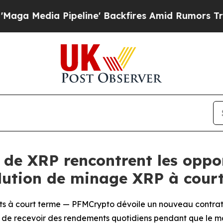
eline' Backfires Amid Rumors Trump Will cut Pir
s de XRP rencontrent les oppo
lution de minage XRP à cour
fits à court terme — PFMCrypto dévoile un nouveau contra
 et de recevoir des rendements quotidiens pendant que le 